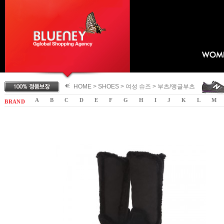
HOME >
SHOES
>
여성 슈즈
>
부츠/앵글부츠
A
B
C
D
E
F
G
H
I
J
K
L
M
B R A N D